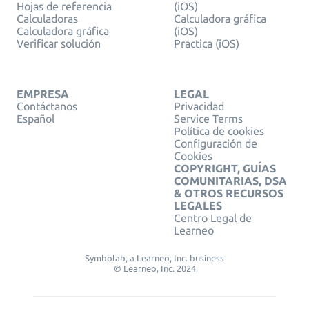
Hojas de referencia
(iOS)
Calculadoras
Calculadora gráfica
Calculadora gráfica
(iOS)
Verificar solución
Practica (iOS)
EMPRESA
LEGAL
Contáctanos
Privacidad
Español
Service Terms
Política de cookies
Configuración de
Cookies
COPYRIGHT, GUÍAS
COMUNITARIAS, DSA
& OTROS RECURSOS
LEGALES
Centro Legal de
Learneo
Symbolab, a Learneo, Inc. business
© Learneo, Inc. 2024