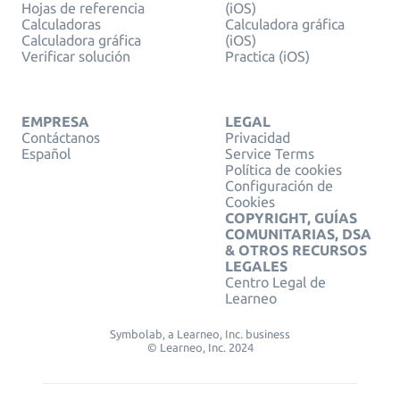
Hojas de referencia
(iOS)
Calculadoras
Calculadora gráfica
Calculadora gráfica
(iOS)
Verificar solución
Practica (iOS)
EMPRESA
LEGAL
Contáctanos
Privacidad
Español
Service Terms
Política de cookies
Configuración de
Cookies
COPYRIGHT, GUÍAS
COMUNITARIAS, DSA
& OTROS RECURSOS
LEGALES
Centro Legal de
Learneo
Symbolab, a Learneo, Inc. business
© Learneo, Inc. 2024