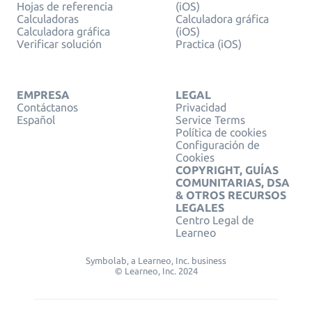
Hojas de referencia
(iOS)
Calculadoras
Calculadora gráfica
Calculadora gráfica
(iOS)
Verificar solución
Practica (iOS)
EMPRESA
LEGAL
Contáctanos
Privacidad
Español
Service Terms
Política de cookies
Configuración de
Cookies
COPYRIGHT, GUÍAS
COMUNITARIAS, DSA
& OTROS RECURSOS
LEGALES
Centro Legal de
Learneo
Symbolab, a Learneo, Inc. business
© Learneo, Inc. 2024