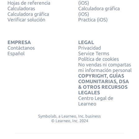
Hojas de referencia
(iOS)
Calculadoras
Calculadora gráfica
Calculadora gráfica
(iOS)
Verificar solución
Practica (iOS)
EMPRESA
LEGAL
Contáctanos
Privacidad
Español
Service Terms
Política de cookies
No vendas ni compartas
mi información personal
COPYRIGHT, GUÍAS
COMUNITARIAS, DSA
& OTROS RECURSOS
LEGALES
Centro Legal de
Learneo
Symbolab, a Learneo, Inc. business
© Learneo, Inc. 2024