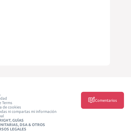
L
idad
Comentarios
e Terms
ca de cookies
das ni compartas mi información
nal
IGHT, GUÍAS
NITARIAS, DSA & OTROS
RSOS LEGALES