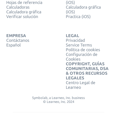
Hojas de referencia
(iOS)
Calculadoras
Calculadora gráfica
Calculadora gráfica
(iOS)
Verificar solución
Practica (iOS)
EMPRESA
LEGAL
Contáctanos
Privacidad
Español
Service Terms
Política de cookies
Configuración de
Cookies
COPYRIGHT, GUÍAS
COMUNITARIAS, DSA
& OTROS RECURSOS
LEGALES
Centro Legal de
Learneo
Symbolab, a Learneo, Inc. business
© Learneo, Inc. 2024