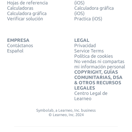
Hojas de referencia
(iOS)
Calculadoras
Calculadora gráfica
Calculadora gráfica
(iOS)
Verificar solución
Practica (iOS)
EMPRESA
LEGAL
Contáctanos
Privacidad
Español
Service Terms
Política de cookies
No vendas ni compartas
mi información personal
COPYRIGHT, GUÍAS
COMUNITARIAS, DSA
& OTROS RECURSOS
LEGALES
Centro Legal de
Learneo
Symbolab, a Learneo, Inc. business
© Learneo, Inc. 2024