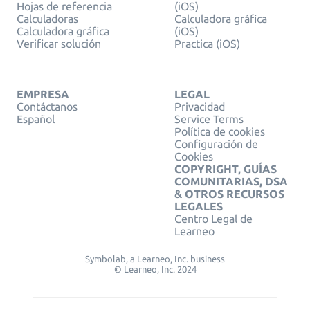
Hojas de referencia
(iOS)
Calculadoras
Calculadora gráfica
Calculadora gráfica
(iOS)
Verificar solución
Practica (iOS)
EMPRESA
LEGAL
Contáctanos
Privacidad
Español
Service Terms
Política de cookies
Configuración de
Cookies
COPYRIGHT, GUÍAS
COMUNITARIAS, DSA
& OTROS RECURSOS
LEGALES
Centro Legal de
Learneo
Symbolab, a Learneo, Inc. business
© Learneo, Inc. 2024