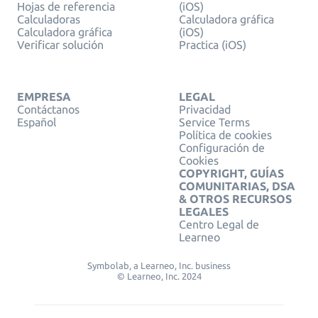
Hojas de referencia
(iOS)
Calculadoras
Calculadora gráfica
Calculadora gráfica
(iOS)
Verificar solución
Practica (iOS)
EMPRESA
LEGAL
Contáctanos
Privacidad
Español
Service Terms
Política de cookies
Configuración de
Cookies
COPYRIGHT, GUÍAS
COMUNITARIAS, DSA
& OTROS RECURSOS
LEGALES
Centro Legal de
Learneo
Symbolab, a Learneo, Inc. business
© Learneo, Inc. 2024