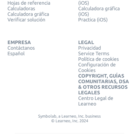
Hojas de referencia
(iOS)
Calculadoras
Calculadora gráfica
Calculadora gráfica
(iOS)
Verificar solución
Practica (iOS)
EMPRESA
LEGAL
Contáctanos
Privacidad
Español
Service Terms
Política de cookies
Configuración de
Cookies
COPYRIGHT, GUÍAS
COMUNITARIAS, DSA
& OTROS RECURSOS
LEGALES
Centro Legal de
Learneo
Symbolab, a Learneo, Inc. business
© Learneo, Inc. 2024