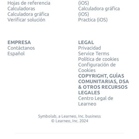
Hojas de referencia
(iOS)
Calculadoras
Calculadora gráfica
Calculadora gráfica
(iOS)
Verificar solución
Practica (iOS)
EMPRESA
LEGAL
Contáctanos
Privacidad
Español
Service Terms
Política de cookies
Configuración de
Cookies
COPYRIGHT, GUÍAS
COMUNITARIAS, DSA
& OTROS RECURSOS
LEGALES
Centro Legal de
Learneo
Symbolab, a Learneo, Inc. business
© Learneo, Inc. 2024