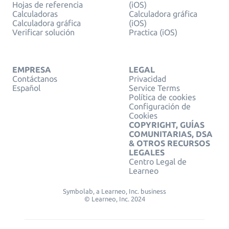
Hojas de referencia
(iOS)
Calculadoras
Calculadora gráfica
Calculadora gráfica
(iOS)
Verificar solución
Practica (iOS)
EMPRESA
LEGAL
Contáctanos
Privacidad
Español
Service Terms
Política de cookies
Configuración de
Cookies
COPYRIGHT, GUÍAS
COMUNITARIAS, DSA
& OTROS RECURSOS
LEGALES
Centro Legal de
Learneo
Symbolab, a Learneo, Inc. business
© Learneo, Inc. 2024