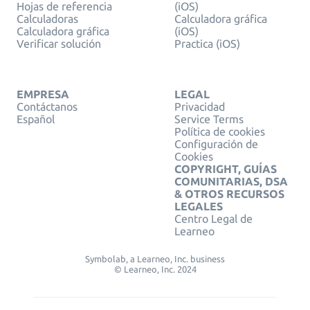
Hojas de referencia
(iOS)
Calculadoras
Calculadora gráfica
Calculadora gráfica
(iOS)
Verificar solución
Practica (iOS)
EMPRESA
LEGAL
Contáctanos
Privacidad
Español
Service Terms
Política de cookies
Configuración de
Cookies
COPYRIGHT, GUÍAS
COMUNITARIAS, DSA
& OTROS RECURSOS
LEGALES
Centro Legal de
Learneo
Symbolab, a Learneo, Inc. business
© Learneo, Inc. 2024