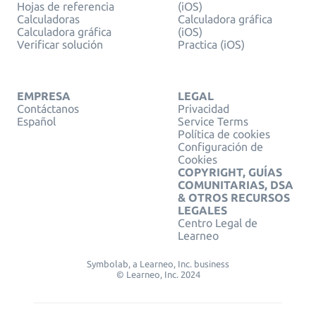
Hojas de referencia
(iOS)
Calculadoras
Calculadora gráfica
Calculadora gráfica
(iOS)
Verificar solución
Practica (iOS)
EMPRESA
LEGAL
Contáctanos
Privacidad
Español
Service Terms
Política de cookies
Configuración de
Cookies
COPYRIGHT, GUÍAS
COMUNITARIAS, DSA
& OTROS RECURSOS
LEGALES
Centro Legal de
Learneo
Symbolab, a Learneo, Inc. business
© Learneo, Inc. 2024