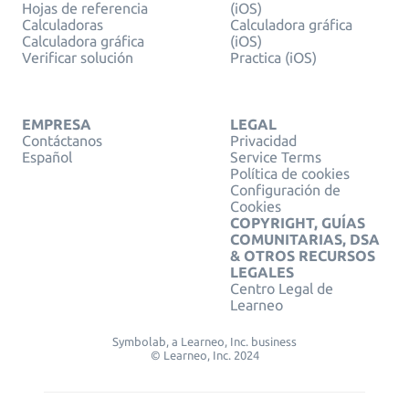
Hojas de referencia
(iOS)
Calculadoras
Calculadora gráfica
Calculadora gráfica
(iOS)
Verificar solución
Practica (iOS)
EMPRESA
LEGAL
Contáctanos
Privacidad
Español
Service Terms
Política de cookies
Configuración de
Cookies
COPYRIGHT, GUÍAS
COMUNITARIAS, DSA
& OTROS RECURSOS
LEGALES
Centro Legal de
Learneo
Symbolab, a Learneo, Inc. business
© Learneo, Inc. 2024