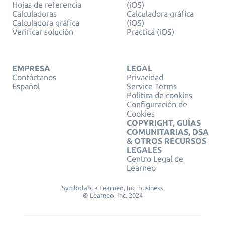
Hojas de referencia
(iOS)
Calculadoras
Calculadora gráfica
Calculadora gráfica
(iOS)
Verificar solución
Practica (iOS)
EMPRESA
LEGAL
Contáctanos
Privacidad
Español
Service Terms
Política de cookies
Configuración de
Cookies
COPYRIGHT, GUÍAS
COMUNITARIAS, DSA
& OTROS RECURSOS
LEGALES
Centro Legal de
Learneo
Symbolab, a Learneo, Inc. business
© Learneo, Inc. 2024