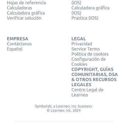
Hojas de referencia
(iOS)
Calculadoras
Calculadora gráfica
Calculadora gráfica
(iOS)
Verificar solución
Practica (iOS)
EMPRESA
LEGAL
Contáctanos
Privacidad
Español
Service Terms
Política de cookies
Configuración de
Cookies
COPYRIGHT, GUÍAS
COMUNITARIAS, DSA
& OTROS RECURSOS
LEGALES
Centro Legal de
Learneo
Symbolab, a Learneo, Inc. business
© Learneo, Inc. 2024