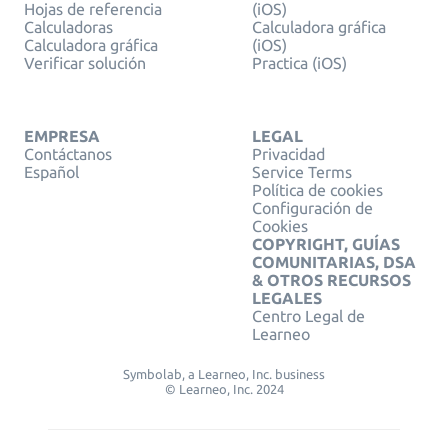
Hojas de referencia
(iOS)
Calculadoras
Calculadora gráfica
Calculadora gráfica
(iOS)
Verificar solución
Practica (iOS)
EMPRESA
LEGAL
Contáctanos
Privacidad
Español
Service Terms
Política de cookies
Configuración de
Cookies
COPYRIGHT, GUÍAS
COMUNITARIAS, DSA
& OTROS RECURSOS
LEGALES
Centro Legal de
Learneo
Symbolab, a Learneo, Inc. business
© Learneo, Inc. 2024