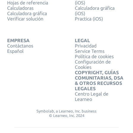
Hojas de referencia
(iOS)
Calculadoras
Calculadora gráfica
Calculadora gráfica
(iOS)
Verificar solución
Practica (iOS)
EMPRESA
LEGAL
Contáctanos
Privacidad
Español
Service Terms
Política de cookies
Configuración de
Cookies
COPYRIGHT, GUÍAS
COMUNITARIAS, DSA
& OTROS RECURSOS
LEGALES
Centro Legal de
Learneo
Symbolab, a Learneo, Inc. business
© Learneo, Inc. 2024