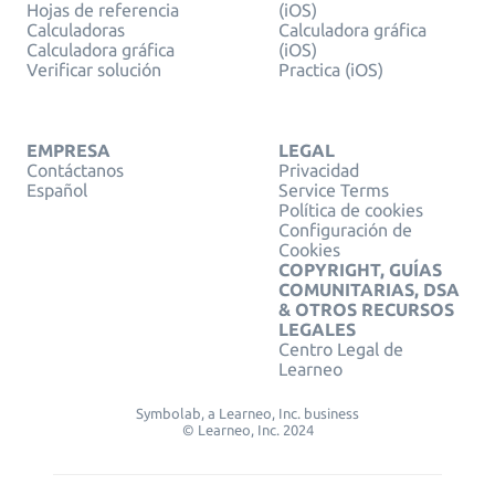
Hojas de referencia
(iOS)
Calculadoras
Calculadora gráfica
Calculadora gráfica
(iOS)
Verificar solución
Practica (iOS)
EMPRESA
LEGAL
Contáctanos
Privacidad
Español
Service Terms
Política de cookies
Configuración de
Cookies
COPYRIGHT, GUÍAS
COMUNITARIAS, DSA
& OTROS RECURSOS
LEGALES
Centro Legal de
Learneo
Symbolab, a Learneo, Inc. business
© Learneo, Inc. 2024