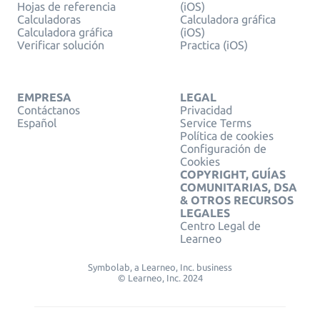
Hojas de referencia
(iOS)
Calculadoras
Calculadora gráfica
Calculadora gráfica
(iOS)
Verificar solución
Practica (iOS)
EMPRESA
LEGAL
Contáctanos
Privacidad
Español
Service Terms
Política de cookies
Configuración de
Cookies
COPYRIGHT, GUÍAS
COMUNITARIAS, DSA
& OTROS RECURSOS
LEGALES
Centro Legal de
Learneo
Symbolab, a Learneo, Inc. business
© Learneo, Inc. 2024