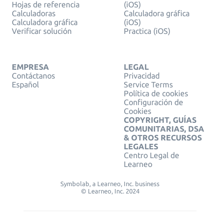
Hojas de referencia
(iOS)
Calculadoras
Calculadora gráfica
Calculadora gráfica
(iOS)
Verificar solución
Practica (iOS)
EMPRESA
LEGAL
Contáctanos
Privacidad
Español
Service Terms
Política de cookies
Configuración de
Cookies
COPYRIGHT, GUÍAS
COMUNITARIAS, DSA
& OTROS RECURSOS
LEGALES
Centro Legal de
Learneo
Symbolab, a Learneo, Inc. business
© Learneo, Inc. 2024