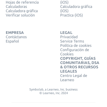
Hojas de referencia
(iOS)
Calculadoras
Calculadora gráfica
Calculadora gráfica
(iOS)
Verificar solución
Practica (iOS)
EMPRESA
LEGAL
Contáctanos
Privacidad
Español
Service Terms
Política de cookies
Configuración de
Cookies
COPYRIGHT, GUÍAS
COMUNITARIAS, DSA
& OTROS RECURSOS
LEGALES
Centro Legal de
Learneo
Symbolab, a Learneo, Inc. business
© Learneo, Inc. 2024