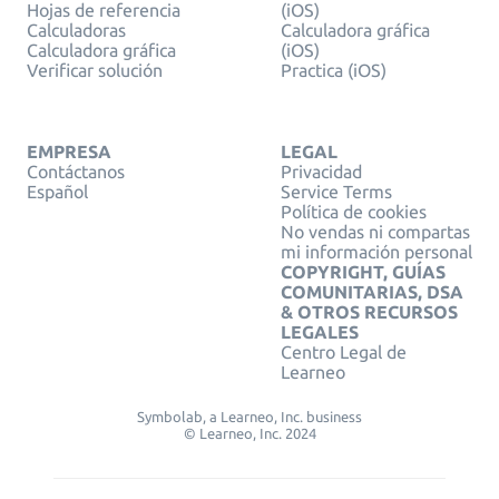
Hojas de referencia
(iOS)
Calculadoras
Calculadora gráfica
Calculadora gráfica
(iOS)
Verificar solución
Practica (iOS)
EMPRESA
LEGAL
Contáctanos
Privacidad
Español
Service Terms
Política de cookies
No vendas ni compartas
mi información personal
COPYRIGHT, GUÍAS
COMUNITARIAS, DSA
& OTROS RECURSOS
LEGALES
Centro Legal de
Learneo
Symbolab, a Learneo, Inc. business
© Learneo, Inc. 2024