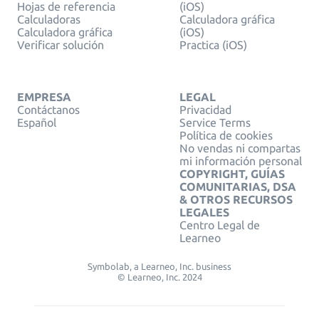
Hojas de referencia
(iOS)
Calculadoras
Calculadora gráfica
Calculadora gráfica
(iOS)
Verificar solución
Practica (iOS)
EMPRESA
LEGAL
Contáctanos
Privacidad
Español
Service Terms
Política de cookies
No vendas ni compartas
mi información personal
COPYRIGHT, GUÍAS
COMUNITARIAS, DSA
& OTROS RECURSOS
LEGALES
Centro Legal de
Learneo
Symbolab, a Learneo, Inc. business
© Learneo, Inc. 2024