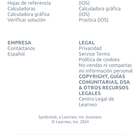
Hojas de referencia
(iOS)
Calculadoras
Calculadora gráfica
Calculadora gráfica
(iOS)
Verificar solución
Practica (iOS)
EMPRESA
LEGAL
Contáctanos
Privacidad
Español
Service Terms
Política de cookies
No vendas ni compartas
mi información personal
COPYRIGHT, GUÍAS
COMUNITARIAS, DSA
& OTROS RECURSOS
LEGALES
Centro Legal de
Learneo
Symbolab, a Learneo, Inc. business
© Learneo, Inc. 2024