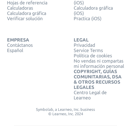
Hojas de referencia
(iOS)
Calculadoras
Calculadora gráfica
Calculadora gráfica
(iOS)
Verificar solución
Practica (iOS)
EMPRESA
LEGAL
Contáctanos
Privacidad
Español
Service Terms
Política de cookies
No vendas ni compartas
mi información personal
COPYRIGHT, GUÍAS
COMUNITARIAS, DSA
& OTROS RECURSOS
LEGALES
Centro Legal de
Learneo
Symbolab, a Learneo, Inc. business
© Learneo, Inc. 2024