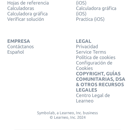
Hojas de referencia
(iOS)
Calculadoras
Calculadora gráfica
Calculadora gráfica
(iOS)
Verificar solución
Practica (iOS)
EMPRESA
LEGAL
Contáctanos
Privacidad
Español
Service Terms
Política de cookies
Configuración de
Cookies
COPYRIGHT, GUÍAS
COMUNITARIAS, DSA
& OTROS RECURSOS
LEGALES
Centro Legal de
Learneo
Symbolab, a Learneo, Inc. business
© Learneo, Inc. 2024