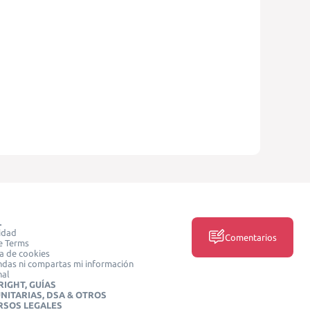
L
idad
Comentarios
e Terms
ca de cookies
das ni compartas mi información
nal
IGHT, GUÍAS
NITARIAS, DSA & OTROS
RSOS LEGALES