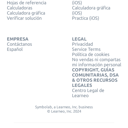
Hojas de referencia
(iOS)
Calculadoras
Calculadora gráfica
Calculadora gráfica
(iOS)
Verificar solución
Practica (iOS)
EMPRESA
LEGAL
Contáctanos
Privacidad
Español
Service Terms
Política de cookies
No vendas ni compartas
mi información personal
COPYRIGHT, GUÍAS
COMUNITARIAS, DSA
& OTROS RECURSOS
LEGALES
Centro Legal de
Learneo
Symbolab, a Learneo, Inc. business
© Learneo, Inc. 2024