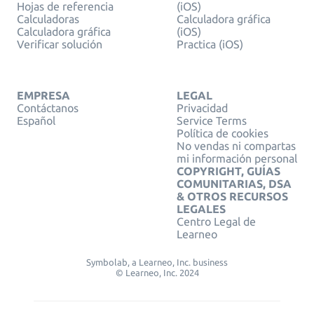
Hojas de referencia
(iOS)
Calculadoras
Calculadora gráfica
Calculadora gráfica
(iOS)
Verificar solución
Practica (iOS)
EMPRESA
LEGAL
Contáctanos
Privacidad
Español
Service Terms
Política de cookies
No vendas ni compartas
mi información personal
COPYRIGHT, GUÍAS
COMUNITARIAS, DSA
& OTROS RECURSOS
LEGALES
Centro Legal de
Learneo
Symbolab, a Learneo, Inc. business
© Learneo, Inc. 2024