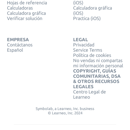
Hojas de referencia
(iOS)
Calculadoras
Calculadora gráfica
Calculadora gráfica
(iOS)
Verificar solución
Practica (iOS)
EMPRESA
LEGAL
Contáctanos
Privacidad
Español
Service Terms
Política de cookies
No vendas ni compartas
mi información personal
COPYRIGHT, GUÍAS
COMUNITARIAS, DSA
& OTROS RECURSOS
LEGALES
Centro Legal de
Learneo
Symbolab, a Learneo, Inc. business
© Learneo, Inc. 2024