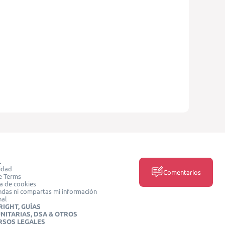
L
idad
Comentarios
e Terms
ca de cookies
das ni compartas mi información
nal
IGHT, GUÍAS
NITARIAS, DSA & OTROS
RSOS LEGALES