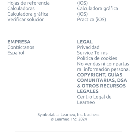
Hojas de referencia
(iOS)
Calculadoras
Calculadora gráfica
Calculadora gráfica
(iOS)
Verificar solución
Practica (iOS)
EMPRESA
LEGAL
Contáctanos
Privacidad
Español
Service Terms
Política de cookies
No vendas ni compartas
mi información personal
COPYRIGHT, GUÍAS
COMUNITARIAS, DSA
& OTROS RECURSOS
LEGALES
Centro Legal de
Learneo
Symbolab, a Learneo, Inc. business
© Learneo, Inc. 2024