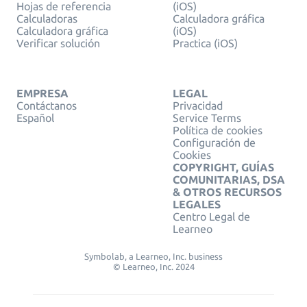
Hojas de referencia
(iOS)
Calculadoras
Calculadora gráfica
Calculadora gráfica
(iOS)
Verificar solución
Practica (iOS)
EMPRESA
LEGAL
Contáctanos
Privacidad
Español
Service Terms
Política de cookies
Configuración de
Cookies
COPYRIGHT, GUÍAS
COMUNITARIAS, DSA
& OTROS RECURSOS
LEGALES
Centro Legal de
Learneo
Symbolab, a Learneo, Inc. business
© Learneo, Inc. 2024