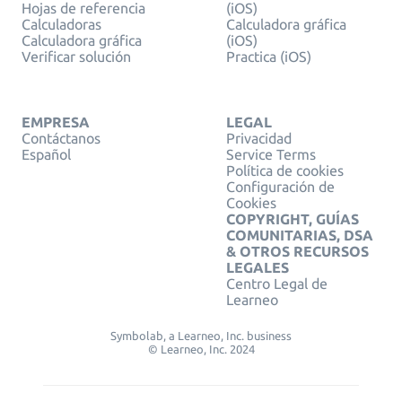
Hojas de referencia
(iOS)
Calculadoras
Calculadora gráfica
Calculadora gráfica
(iOS)
Verificar solución
Practica (iOS)
EMPRESA
LEGAL
Contáctanos
Privacidad
Español
Service Terms
Política de cookies
Configuración de
Cookies
COPYRIGHT, GUÍAS
COMUNITARIAS, DSA
& OTROS RECURSOS
LEGALES
Centro Legal de
Learneo
Symbolab, a Learneo, Inc. business
© Learneo, Inc. 2024