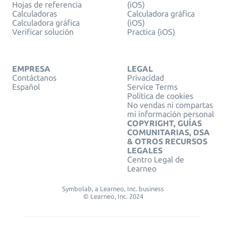
Hojas de referencia
(iOS)
Calculadoras
Calculadora gráfica
Calculadora gráfica
(iOS)
Verificar solución
Practica (iOS)
EMPRESA
LEGAL
Contáctanos
Privacidad
Español
Service Terms
Política de cookies
No vendas ni compartas
mi información personal
COPYRIGHT, GUÍAS
COMUNITARIAS, DSA
& OTROS RECURSOS
LEGALES
Centro Legal de
Learneo
Symbolab, a Learneo, Inc. business
© Learneo, Inc. 2024