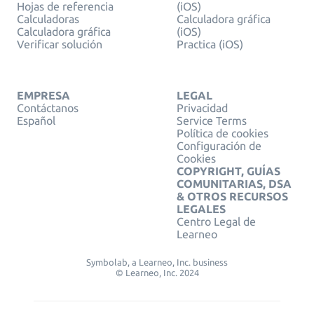
Hojas de referencia
(iOS)
Calculadoras
Calculadora gráfica
Calculadora gráfica
(iOS)
Verificar solución
Practica (iOS)
EMPRESA
LEGAL
Contáctanos
Privacidad
Español
Service Terms
Política de cookies
Configuración de
Cookies
COPYRIGHT, GUÍAS
COMUNITARIAS, DSA
& OTROS RECURSOS
LEGALES
Centro Legal de
Learneo
Symbolab, a Learneo, Inc. business
© Learneo, Inc. 2024