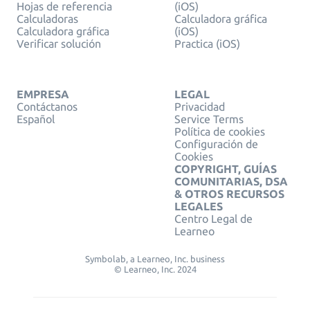
Hojas de referencia
(iOS)
Calculadoras
Calculadora gráfica
Calculadora gráfica
(iOS)
Verificar solución
Practica (iOS)
EMPRESA
LEGAL
Contáctanos
Privacidad
Español
Service Terms
Política de cookies
Configuración de
Cookies
COPYRIGHT, GUÍAS
COMUNITARIAS, DSA
& OTROS RECURSOS
LEGALES
Centro Legal de
Learneo
Symbolab, a Learneo, Inc. business
© Learneo, Inc. 2024