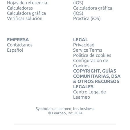
Hojas de referencia
(iOS)
Calculadoras
Calculadora gráfica
Calculadora gráfica
(iOS)
Verificar solución
Practica (iOS)
EMPRESA
LEGAL
Contáctanos
Privacidad
Español
Service Terms
Política de cookies
Configuración de
Cookies
COPYRIGHT, GUÍAS
COMUNITARIAS, DSA
& OTROS RECURSOS
LEGALES
Centro Legal de
Learneo
Symbolab, a Learneo, Inc. business
© Learneo, Inc. 2024