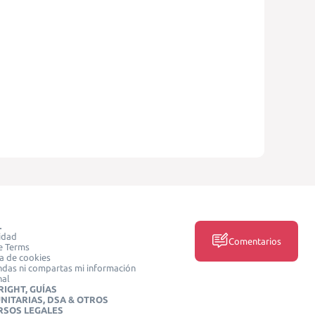
L
idad
Comentarios
e Terms
ca de cookies
das ni compartas mi información
nal
IGHT, GUÍAS
NITARIAS, DSA & OTROS
RSOS LEGALES