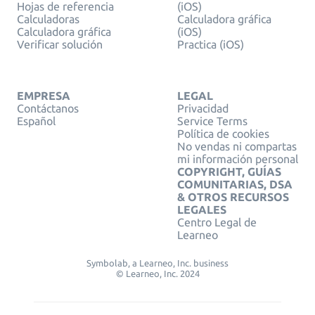
Hojas de referencia
(iOS)
Calculadoras
Calculadora gráfica
Calculadora gráfica
(iOS)
Verificar solución
Practica (iOS)
EMPRESA
LEGAL
Contáctanos
Privacidad
Español
Service Terms
Política de cookies
No vendas ni compartas
mi información personal
COPYRIGHT, GUÍAS
COMUNITARIAS, DSA
& OTROS RECURSOS
LEGALES
Centro Legal de
Learneo
Symbolab, a Learneo, Inc. business
© Learneo, Inc. 2024