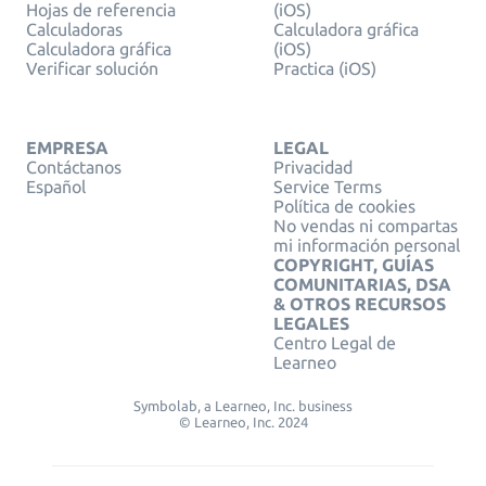
Hojas de referencia
(iOS)
Calculadoras
Calculadora gráfica
Calculadora gráfica
(iOS)
Verificar solución
Practica (iOS)
EMPRESA
LEGAL
Contáctanos
Privacidad
Español
Service Terms
Política de cookies
No vendas ni compartas
mi información personal
COPYRIGHT, GUÍAS
COMUNITARIAS, DSA
& OTROS RECURSOS
LEGALES
Centro Legal de
Learneo
Symbolab, a Learneo, Inc. business
© Learneo, Inc. 2024