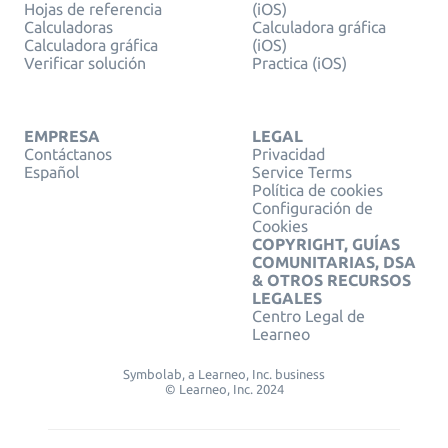
Hojas de referencia
(iOS)
Calculadoras
Calculadora gráfica
Calculadora gráfica
(iOS)
Verificar solución
Practica (iOS)
EMPRESA
LEGAL
Contáctanos
Privacidad
Español
Service Terms
Política de cookies
Configuración de
Cookies
COPYRIGHT, GUÍAS
COMUNITARIAS, DSA
& OTROS RECURSOS
LEGALES
Centro Legal de
Learneo
Symbolab, a Learneo, Inc. business
© Learneo, Inc. 2024