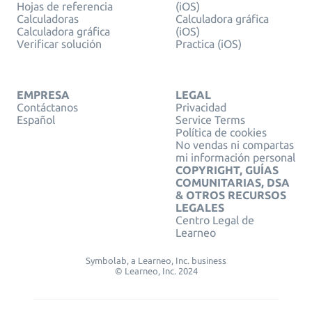
Hojas de referencia
(iOS)
Calculadoras
Calculadora gráfica
Calculadora gráfica
(iOS)
Verificar solución
Practica (iOS)
EMPRESA
LEGAL
Contáctanos
Privacidad
Español
Service Terms
Política de cookies
No vendas ni compartas
mi información personal
COPYRIGHT, GUÍAS
COMUNITARIAS, DSA
& OTROS RECURSOS
LEGALES
Centro Legal de
Learneo
Symbolab, a Learneo, Inc. business
© Learneo, Inc. 2024