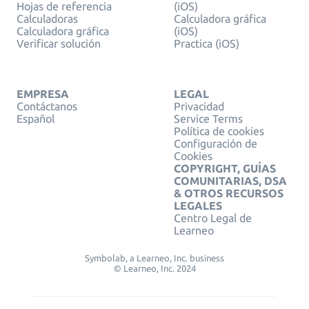
Hojas de referencia
(iOS)
Calculadoras
Calculadora gráfica
Calculadora gráfica
(iOS)
Verificar solución
Practica (iOS)
EMPRESA
LEGAL
Contáctanos
Privacidad
Español
Service Terms
Política de cookies
Configuración de
Cookies
COPYRIGHT, GUÍAS
COMUNITARIAS, DSA
& OTROS RECURSOS
LEGALES
Centro Legal de
Learneo
Symbolab, a Learneo, Inc. business
© Learneo, Inc. 2024