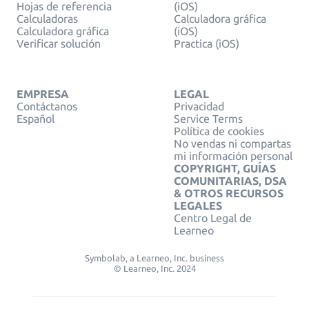
Hojas de referencia
(iOS)
Calculadoras
Calculadora gráfica
Calculadora gráfica
(iOS)
Verificar solución
Practica (iOS)
EMPRESA
LEGAL
Contáctanos
Privacidad
Español
Service Terms
Política de cookies
No vendas ni compartas
mi información personal
COPYRIGHT, GUÍAS
COMUNITARIAS, DSA
& OTROS RECURSOS
LEGALES
Centro Legal de
Learneo
Symbolab, a Learneo, Inc. business
© Learneo, Inc. 2024