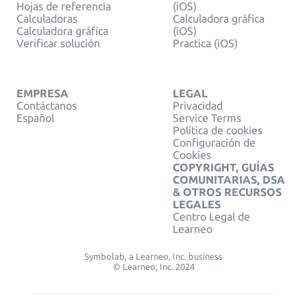
Hojas de referencia
(iOS)
Calculadoras
Calculadora gráfica
Calculadora gráfica
(iOS)
Verificar solución
Practica (iOS)
EMPRESA
LEGAL
Contáctanos
Privacidad
Español
Service Terms
Política de cookies
Configuración de
Cookies
COPYRIGHT, GUÍAS
COMUNITARIAS, DSA
& OTROS RECURSOS
LEGALES
Centro Legal de
Learneo
Symbolab, a Learneo, Inc. business
© Learneo, Inc. 2024