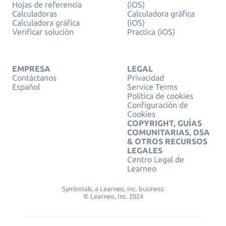
Hojas de referencia
(iOS)
Calculadoras
Calculadora gráfica
Calculadora gráfica
(iOS)
Verificar solución
Practica (iOS)
EMPRESA
LEGAL
Contáctanos
Privacidad
Español
Service Terms
Política de cookies
Configuración de
Cookies
COPYRIGHT, GUÍAS
COMUNITARIAS, DSA
& OTROS RECURSOS
LEGALES
Centro Legal de
Learneo
Symbolab, a Learneo, Inc. business
© Learneo, Inc. 2024