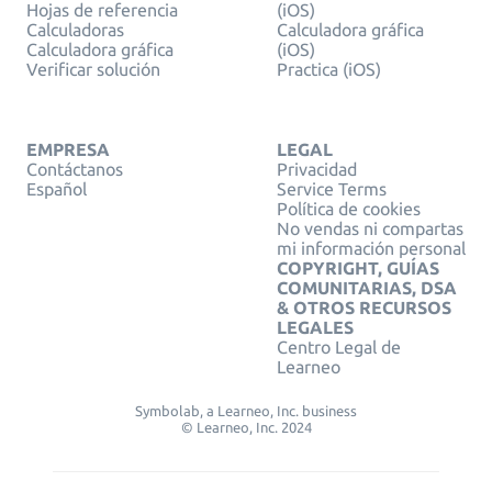
Hojas de referencia
(iOS)
Calculadoras
Calculadora gráfica
Calculadora gráfica
(iOS)
Verificar solución
Practica (iOS)
EMPRESA
LEGAL
Contáctanos
Privacidad
Español
Service Terms
Política de cookies
No vendas ni compartas
mi información personal
COPYRIGHT, GUÍAS
COMUNITARIAS, DSA
& OTROS RECURSOS
LEGALES
Centro Legal de
Learneo
Symbolab, a Learneo, Inc. business
© Learneo, Inc. 2024